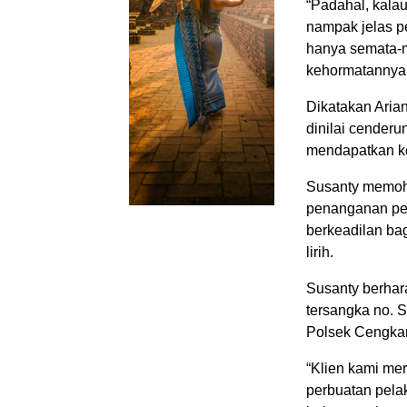
“Padahal, kala
nampak jelas p
hanya semata-m
kehormatannya,”
Dikatakan Aria
dinilai cenderu
mendapatkan ke
Susanty memoho
penanganan per
berkeadilan bag
lirih.
Susanty berhar
tersangka no. S
Polsek Cengkar
“Klien kami me
perbuatan pelak