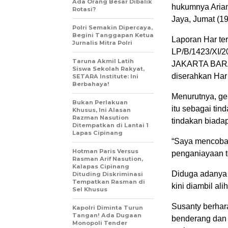
Ada Orang Besar Dibalik
hukumnya Arian
Rotasi?
Jaya, Jumat (19
Polri Semakin Dipercaya,
Begini Tanggapan Ketua
Laporan Har te
Jurnalis Mitra Polri
LP/B/1423/X
Taruna Akmil Latih
JAKARTA BARAT
Siswa Sekolah Rakyat,
diserahkan Har
SETARA Institute: Ini
Berbahaya!
Menurutnya, ge
Bukan Perlakuan
itu sebagai ti
Khusus, Ini Alasan
Razman Nasution
tindakan biada
Ditempatkan di Lantai 1
Lapas Cipinang
“Saya mencoba 
Hotman Paris Versus
penganiayaan t
Rasman Arif Nasution,
Kalapas Cipinang
Diduga adanya 
Dituding Diskriminasi
Tempatkan Rasman di
kini diambil al
Sel Khusus
Susanty berhar
Kapolri Diminta Turun
Tangan! Ada Dugaan
benderang dan 
Monopoli Tender