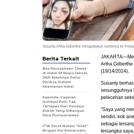
Susanty Artha Gilberthe mengadukan nasibnya ke Polda
JAKARTA—Merasa
Berita Terkait
Artha Gilberth
Bos Perusahaan Tewas
(19/14/2024).
di Hotel St Regis Jaksel,
JMP: Mestinya Polisi
Periksa Sistem
Susanty berhar
Keamanan Hotel
sesungguhnya k
pelecehan seks
Kapolda: Capaian
Institusi Polri Tak
Terlepas Dari Pondasi
“Saya yang men
Kokoh Yang Dibangun
Para Purnawirawan
sendiri, kok a
sebagai tersan
ITW Sorot Mutasi “Kilat”
Brigjen Pol Komarudin,
tersangka saya