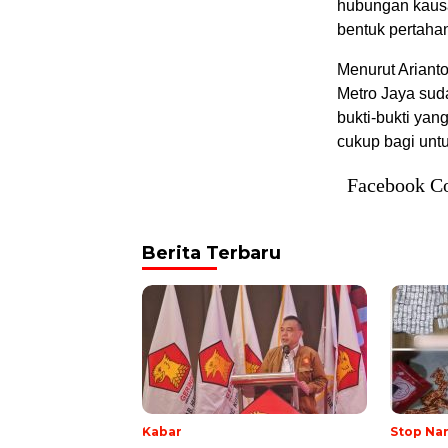
hubungan kausa
bentuk pertahana
Menurut Arianto
Metro Jaya sud
bukti-bukti yan
cukup bagi unt
Facebook C
Berita Terbaru
Kabar
Stop Na