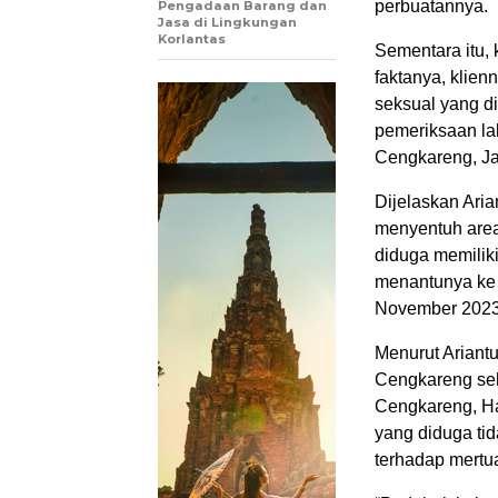
perbuatannya.
Pengadaan Barang dan
Jasa di Lingkungan
Korlantas
Sementara itu,
faktanya, klie
seksual yang d
pemeriksaan la
Cengkareng, Jak
Dijelaskan Aria
menyentuh area
diduga memilik
menantunya ke 
November 2023
Menurut Ariant
Cengkareng seh
Cengkareng, Ha
yang diduga ti
terhadap mertua