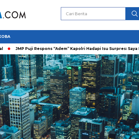
KOBA
Puji Respons “Adem” Kapolri Hadapi Isu Surpres: Saya Prajurit Sia