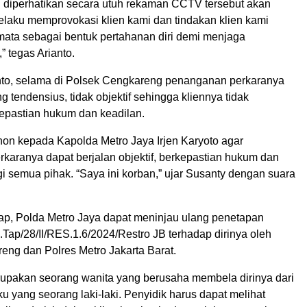
u diperhatikan secara utuh rekaman CCTV tersebut akan
elaku memprovokasi klien kami dan tindakan klien kami
ata sebagai bentuk pertahanan diri demi menjaga
 tegas Arianto.
nto, selama di Polsek Cengkareng penanganan perkaranya
ng tendensius, tidak objektif sehingga kliennya tidak
pastian hukum dan keadilan.
n kepada Kapolda Metro Jaya Irjen Karyoto agar
karanya dapat berjalan objektif, berkepastian hukum dan
i semua pihak. “Saya ini korban,” ujar Susanty dengan suara
ap, Polda Metro Jaya dapat meninjau ulang penetapan
.Tap/28/II/RES.1.6/2024/Restro JB terhadap dirinya oleh
eng dan Polres Metro Jakarta Barat.
rupakan seorang wanita yang berusaha membela dirinya dari
u yang seorang laki-laki. Penyidik harus dapat melihat