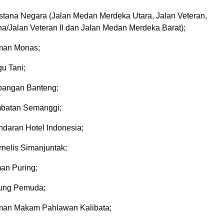
 Istana Negara (Jalan Medan Merdeka Utara, Jalan Veteran,
ha/Jalan Veteran II dan Jalan Medan Merdeka Barat);
man Monas;
u Tani;
pangan Banteng;
mbatan Semanggi;
daran Hotel Indonesia;
nelis Simanjuntak;
an Puring;
tung Pemuda;
man Makam Pahlawan Kalibata;