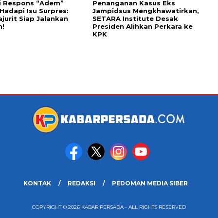
i Respons “Adem”
Penanganan Kasus Eks
 Hadapi Isu Surpres:
Jampidsus Mengkhawatirkan,
ajurit Siap Jalankan
SETARA Institute Desak
h!
Presiden Alihkan Perkara ke
KPK
KONTAK
REDAKSI
PEDOMAN MEDIA SIBER
COPYRIGHT © 2026 KABAR PERSADA - ALL RIGHTS RESERVED