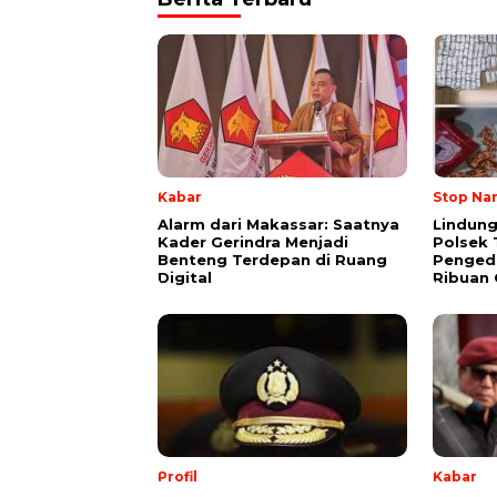
Kabar
Stop Na
Alarm dari Makassar: Saatnya
Lindung
Kader Gerindra Menjadi
Polsek 
Benteng Terdepan di Ruang
Pengeda
Digital
Ribuan 
Profil
Kabar