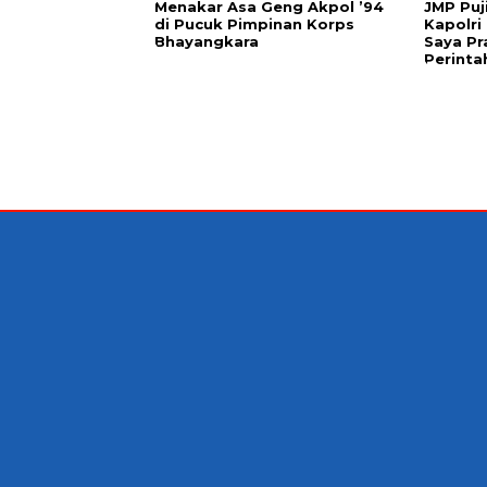
Menakar Asa Geng Akpol ’94
JMP Puj
di Pucuk Pimpinan Korps
Kapolri
Bhayangkara
Saya Pr
Perinta