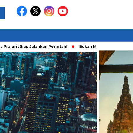
 Siap Jalankan Perintah!
Bukan Main Sendiri, Ini Fakta Baru 