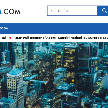
KOBA
JMP Puji Respons “Adem” Kapolri Hadapi Isu Surpres: Saya Prajurit