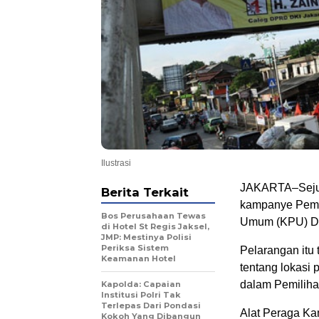
Ilustrasi
JAKARTA–Sejuml
Berita Terkait
kampanye Pemil
Bos Perusahaan Tewas
Umum (KPU) DK
di Hotel St Regis Jaksel,
JMP: Mestinya Polisi
Periksa Sistem
Pelarangan itu
Keamanan Hotel
tentang lokasi
dalam Pemilih
Kapolda: Capaian
Institusi Polri Tak
Terlepas Dari Pondasi
Alat Peraga Ka
Kokoh Yang Dibangun