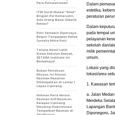
Para Purnawirawan
Dalam pemasan
estetika, keber
ITW Sorot Mutasi “Kilat”
Brigjen Pol Komarudin,
peraturan peru
Ada Orang Besar Dibalik
Rotasi?
Dalam keputusa
pada tempat um
Polri Semakin Dipercaya,
Begini Tanggapan Ketua
pelayanan kese
Jurnalis Mitra Polri
sekolah dan/ata
Taruna Akmil Latih
milik pemerinta
Siswa Sekolah Rakyat,
umum.
SETARA Institute: Ini
Berbahaya!
Lokasi yang di
Bukan Perlakuan
lokasi/area seb
Khusus, Ini Alasan
Razman Nasution
Ditempatkan di Lantai 1
1. Kawasan tert
Lapas Cipinang
a. Jalan Medan
Hotman Paris Versus
Rasman Arif Nasution,
Merdeka Selat
Kalapas Cipinang
Lapangan Bante
Dituding Diskriminasi
Tempatkan Rasman di
Diponegoro, Jal
Sel Khusus