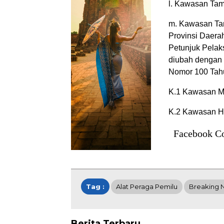
l. Kawasan Ta
m. Kawasan Ta
Provinsi Daera
Petunjuk Pela
diubah dengan 
Nomor 100 Tahu
K.1 Kawasan M
K.2 Kawasan H
Facebook C
Tag :
Alat Peraga Pemilu
Breaking 
Berita Terbaru