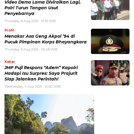
Video Demo Lama Diviralkan Lagi,
Polri Turun Tangan Usut
Penyebarnya
Thursday, 6 Aug 2026 - 01:16 WIB
Profil
Menakar Asa Geng Akpol ’94 di
Pucuk Pimpinan Korps Bhayangkara
Thursday, 6 Aug 2026 - 00:48 WIB
Kabar
JMP Puji Respons “Adem” Kapolri
Hadapi Isu Surpres: Saya Prajurit
Siap Jalankan Perintah!
Wednesday, 5 Aug 2026 - 20:50 WIB