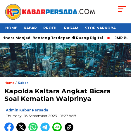
HOME
KABAR
PROFIL
RAGAM
STOP NARKOBA
ndra Menjadi Benteng Terdepan di Ruang Digital
JMP Puji Re
/
Home
Kabar
Kapolda Kaltara Angkat Bicara
Soal Kematian Walprinya
Admin Kabar Persada
Thursday, 28 September 2023 - 15:27 WIB