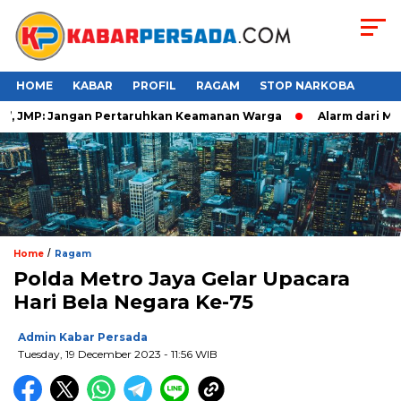
HOME
KABAR
PROFIL
RAGAM
STOP NARKOBA
 JMP: Jangan Pertaruhkan Keamanan Warga
Alarm dari Makas
/
Home
Ragam
Polda Metro Jaya Gelar Upacara
Hari Bela Negara Ke-75
Admin Kabar Persada
Tuesday, 19 December 2023 - 11:56 WIB