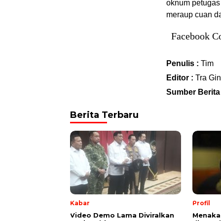
oknum petugas d
meraup cuan da
Facebook C
Penulis :
Tim
Editor :
Tra Gin
Sumber Berita
Berita Terbaru
Kabar
Profil
Video Demo Lama Diviralkan
Menakar