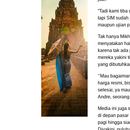
“Tadi kami tiba
tapi SIM sudah j
maupun ujian p
Tak hanya Mikh
menyatakan hal
karena tak ada p
mereka yakini t
yang dibutuhkan
‘’Mau bagaimana
harga resmi, bi
selesai, ya mau
Andre, seorang
Media ini juga 
di depan pasar 
pagi hingga sian
Diyakini, pulu