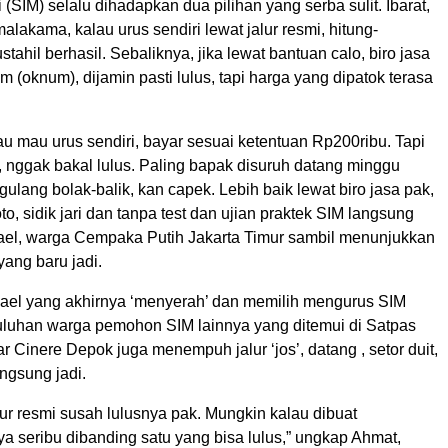
(SIM) selalu dihadapkan dua pilihan yang serba sulit. Ibarat,
lakama, kalau urus sendiri lewat jalur resmi, hitung-
tahil berhasil. Sebaliknya, jika lewat bantuan calo, biro jasa
m (oknum), dijamin pasti lulus, tapi harga yang dipatok terasa
au mau urus sendiri, bayar sesuai ketentuan Rp200ribu. Tapi
, nggak bakal lulus. Paling bapak disuruh datang minggu
lang bolak-balik, kan capek. Lebih baik lewat biro jasa pak,
to, sidik jari dan tanpa test dan ujian praktek SIM langsung
khael, warga Cempaka Putih Jakarta Timur sambil menunjukkan
yang baru jadi.
ael yang akhirnya ‘menyerah’ dan memilih mengurus SIM
Puluhan warga pemohon SIM lainnya yang ditemui di Satpas
 Cinere Depok juga menempuh jalur ‘jos’, datang , setor duit,
angsung jadi.
lur resmi susah lulusnya pak. Mungkin kalau dibuat
a seribu dibanding satu yang bisa lulus,” ungkap Ahmat,