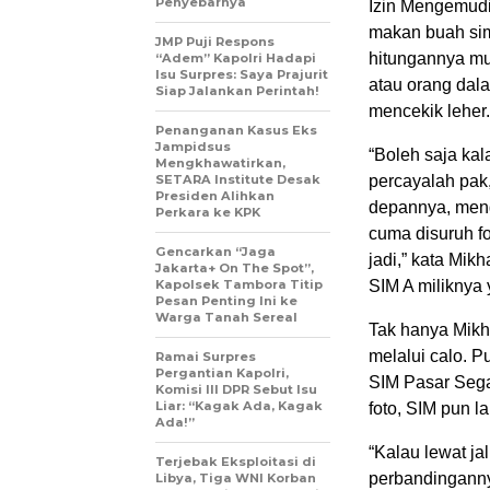
Penyebarnya
Izin Mengemudi 
makan buah sima
JMP Puji Respons
hitungannya mus
“Adem” Kapolri Hadapi
Isu Surpres: Saya Prajurit
atau orang dala
Siap Jalankan Perintah!
mencekik leher.
Penanganan Kasus Eks
Jampidsus
“Boleh saja kal
Mengkhawatirkan,
SETARA Institute Desak
percayalah pak
Presiden Alihkan
depannya, mengu
Perkara ke KPK
cuma disuruh fo
Gencarkan “Jaga
jadi,” kata Mi
Jakarta+ On The Spot”,
Kapolsek Tambora Titip
SIM A miliknya 
Pesan Penting Ini ke
Warga Tanah Sereal
Tak hanya Mikh
melalui calo. 
Ramai Surpres
Pergantian Kapolri,
SIM Pasar Segar
Komisi III DPR Sebut Isu
Liar: “Kagak Ada, Kagak
foto, SIM pun l
Ada!”
“Kalau lewat ja
Terjebak Eksploitasi di
perbandinganny
Libya, Tiga WNI Korban