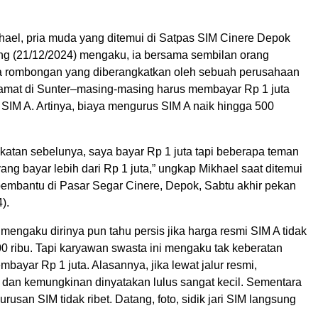
hael, pria muda yang ditemui di Satpas SIM Cinere Depok
ng (21/12/2024) mengaku, ia bersama sembilan orang
a rombongan yang diberangkatkan oleh sebuah perusahaan
lamat di Sunter–masing-masing harus membayar Rp 1 juta
 SIM A. Artinya, biaya mengurus SIM A naik hingga 500
katan sebelunya, saya bayar Rp 1 juta tapi beberapa teman
ang bayar lebih dari Rp 1 juta,” ungkap Mikhael saat ditemui
pembantu di Pasar Segar Cinere, Depok, Sabtu akhir pekan
).
 mengaku dirinya pun tahu persis jika harga resmi SIM A tidak
00 ribu. Tapi karyawan swasta ini mengaku tak keberatan
bayar Rp 1 juta. Alasannya, jika lewat jalur resmi,
t dan kemungkinan dinyatakan lulus sangat kecil. Sementara
 urusan SIM tidak ribet. Datang, foto, sidik jari SIM langsung