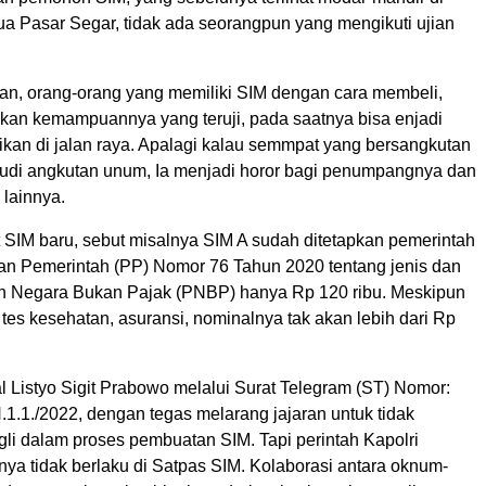
 dua Pasar Segar, tidak ada seorangpun yang mengikuti ujian
an, orang-orang yang memiliki SIM dengan cara membeli,
kan kemampuannya yang teruji, pada saatnya bisa enjadi
an di jalan raya. Apalagi kalau semmpat yang bersangkutan
di angkutan unum, Ia menjadi horor bagi penumpangnya dan
 lainnya.
SIM baru, sebut misalnya SIM A sudah ditetapkan pemerintah
ran Pemerintah (PP) Nomor 76 Tahun 2020 tentang jenis dan
an Negara Bukan Pajak (PNBP) hanya Rp 120 ribu. Meskipun
tes kesehatan, asuransi, nominalnya tak akan lebih dari Rp
l Listyo Sigit Prabowo melalui Surat Telegram (ST) Nomor:
1.1./2022, dengan tegas melarang jajaran untuk tidak
li dalam proses pembuatan SIM. Tapi perintah Kapolri
inya tidak berlaku di Satpas SIM. Kolaborasi antara oknum-