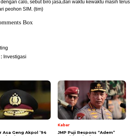
engan calo, sebut biro jasa,dari waktu kewaktu masih terus
ri peohon SIM. (tim)
omments Box
ting
 :
Investigasi
Kabar
 Asa Geng Akpol ’94
JMP Puji Respons “Adem”