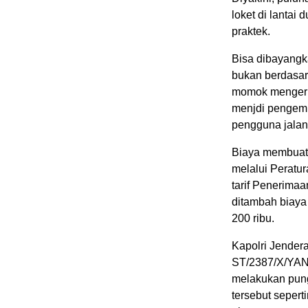
loket di lantai
praktek.
Bisa dibayangk
bukan berdasar
momok mengerik
menjdi pengemu
pengguna jalan
Biaya membuat 
melalui Peratu
tarif Penerima
ditambah biaya 
200 ribu.
Kapolri Jendera
ST/2387/X/YAN.
melakukan pung
tersebut sepert