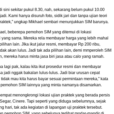
 di sini sekitar pukul 8.30, nah, sekarang belum pukul 10.00
adi. Kami hanya disuruh foto, sidik jari dan tanpa ujian teori
raktek,” ungkap Mikhael sembari menunjukkan SIM barunya.
ael, beberepa pemohon SIM yang ditemui di lokasi
 yang sama. Mereka rela membayar harga yang lebih mahal
ilihan lain. JIka ikut jalur resmi, membayar Rp 200 ribu,
idak akan lulus. Jadi tak ada pilihan lain, demi mmperoleh SIM
, mereka harus minta jasa biri jasa atau calo yang ramah.
 lagi pak, kalau kita ikut prosedur resmi dan membayar
sa jadi nggak bakalan lulus-lulus. Jadi biar urusan cepat
 tidak mau kita harus bayar sesuai permintaan mereka,” kata
 pemohon SIM lainnya yang minta namanya disamarkan.
sempat menongkrongi lokasi ujian praktek yang berada persis
Segar, Cinere. Tapi seperti yang diduga sebelumnya, sejak
g hari, tak ada kegiatan di lapangan uji praktek tersebut.
han pemohon SIM, yang sebelunya terlihat modar-mandir di