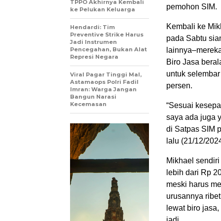
TPPO Akhirnya Kembali
pemohon SIM.
ke Pelukan Keluarga
Kembali ke Mik
Hendardi: Tim
Preventive Strike Harus
pada Sabtu sia
Jadi Instrumen
Pencegahan, Bukan Alat
lainnya–merek
Represi Negara
Biro Jasa bera
untuk selembar
Viral Pagar Tinggi Mal,
Astamaops Polri Fadil
persen.
Imran: Warga Jangan
Bangun Narasi
Kecemasan
“Sesuai kesepa
saya ada juga y
di Satpas SIM 
lalu (21/12/2024
Mikhael sendiri
lebih dari Rp 2
meski harus mem
urusannya ribe
lewat biro jasa,
jadi.