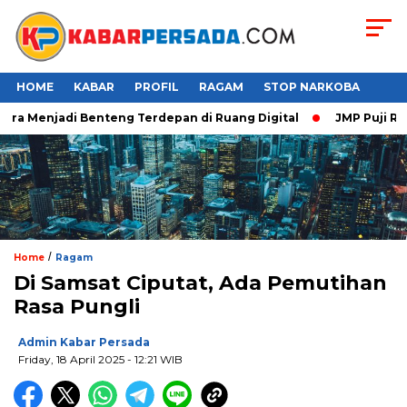
HOME
KABAR
PROFIL
RAGAM
STOP NARKOBA
a Menjadi Benteng Terdepan di Ruang Digital
JMP Puji Respo
/
Home
Ragam
Di Samsat Ciputat, Ada Pemutihan
Rasa Pungli
Admin Kabar Persada
Friday, 18 April 2025 - 12:21 WIB