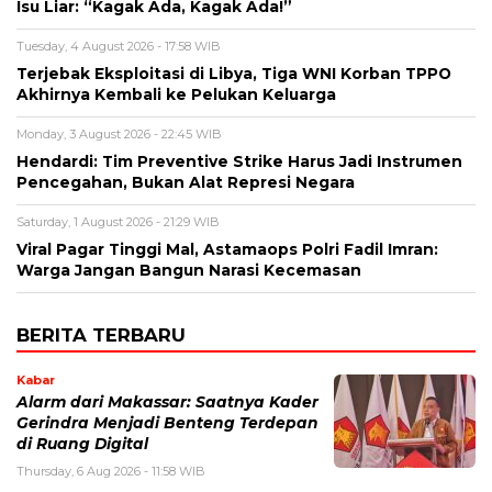
Isu Liar: “Kagak Ada, Kagak Ada!”
Tuesday, 4 August 2026 - 17:58 WIB
Terjebak Eksploitasi di Libya, Tiga WNI Korban TPPO
Akhirnya Kembali ke Pelukan Keluarga
Monday, 3 August 2026 - 22:45 WIB
Hendardi: Tim Preventive Strike Harus Jadi Instrumen
Pencegahan, Bukan Alat Represi Negara
Saturday, 1 August 2026 - 21:29 WIB
Viral Pagar Tinggi Mal, Astamaops Polri Fadil Imran:
Warga Jangan Bangun Narasi Kecemasan
BERITA TERBARU
Kabar
Alarm dari Makassar: Saatnya Kader
Gerindra Menjadi Benteng Terdepan
di Ruang Digital
Thursday, 6 Aug 2026 - 11:58 WIB