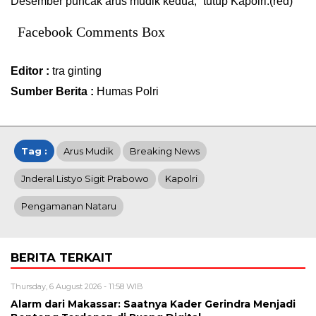
Desember puncak arus mudik kedua,” tutup Kapolri.(red)
Facebook Comments Box
Editor :
tra ginting
Sumber Berita :
Humas Polri
Tag :
Arus Mudik
Breaking News
Jnderal Listyo Sigit Prabowo
Kapolri
Pengamanan Nataru
BERITA TERKAIT
Thursday, 6 August 2026 - 11:58 WIB
Alarm dari Makassar: Saatnya Kader Gerindra Menjadi