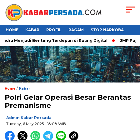
HOME
KABAR
PROFIL
RAGAM
STOP NARKOBA
ndra Menjadi Benteng Terdepan di Ruang Digital
JMP Puji Res
/
Home
Kabar
Polri Gelar Operasi Besar Berantas
Premanisme
Admin Kabar Persada
Tuesday, 6 May 2025 - 18:08 WIB