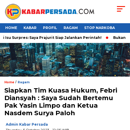
HOME
KABAR
PROFIL
RAGAM
STOP NARKOBA
u Surpres: Saya Prajurit Siap Jalankan Perintah!
Bukan Main 
/
Home
Ragam
Siapkan Tim Kuasa Hukum, Febri
Diansyah : Saya Sudah Bertemu
Pak Yasin Limpo dan Ketua
Nasdem Surya Paloh
Admin Kabar Persada
Thursday, 5 October 2023 - 12:05 WIB