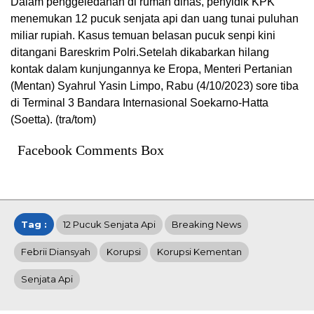
Dalam penggeledahan di rumah dinas, penyidik KPK
menemukan 12 pucuk senjata api dan uang tunai puluhan
miliar rupiah. Kasus temuan belasan pucuk senpi kini
ditangani Bareskrim Polri.Setelah dikabarkan hilang
kontak dalam kunjungannya ke Eropa, Menteri Pertanian
(Mentan) Syahrul Yasin Limpo, Rabu (4/10/2023) sore tiba
di Terminal 3 Bandara Internasional Soekarno-Hatta
(Soetta). (tra/tom)
Facebook Comments Box
Tag :
12 Pucuk Senjata Api
Breaking News
Febrii Diansyah
Korupsi
Korupsi Kementan
Senjata Api