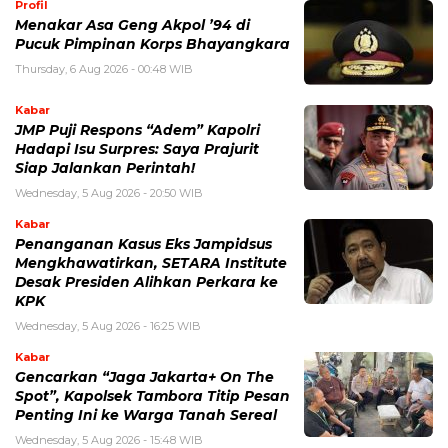
Profil
Menakar Asa Geng Akpol ’94 di
Pucuk Pimpinan Korps Bhayangkara
Thursday, 6 Aug 2026 - 00:48 WIB
Kabar
JMP Puji Respons “Adem” Kapolri
Hadapi Isu Surpres: Saya Prajurit
Siap Jalankan Perintah!
Wednesday, 5 Aug 2026 - 20:50 WIB
Kabar
Penanganan Kasus Eks Jampidsus
Mengkhawatirkan, SETARA Institute
Desak Presiden Alihkan Perkara ke
KPK
Wednesday, 5 Aug 2026 - 16:25 WIB
Kabar
Gencarkan “Jaga Jakarta+ On The
Spot”, Kapolsek Tambora Titip Pesan
Penting Ini ke Warga Tanah Sereal
Wednesday, 5 Aug 2026 - 15:48 WIB