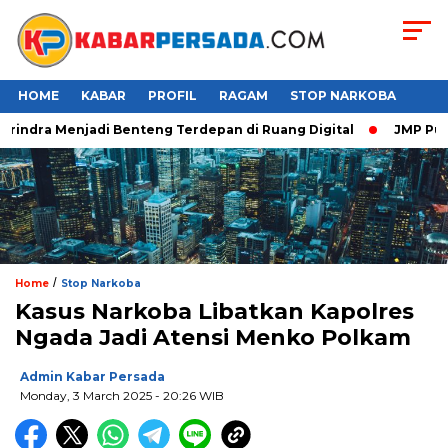
HOME
KABAR
PROFIL
RAGAM
STOP NARKOBA
rindra Menjadi Benteng Terdepan di Ruang Digital
JMP Puji R
/
Home
Stop Narkoba
Kasus Narkoba Libatkan Kapolres
Ngada Jadi Atensi Menko Polkam
Admin Kabar Persada
Monday, 3 March 2025 - 20:26 WIB