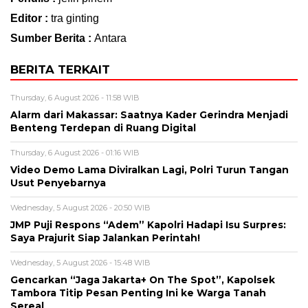
Editor :
tra ginting
Sumber Berita :
Antara
BERITA TERKAIT
Thursday, 6 August 2026 - 11:58 WIB
Alarm dari Makassar: Saatnya Kader Gerindra Menjadi
Benteng Terdepan di Ruang Digital
Thursday, 6 August 2026 - 01:16 WIB
Video Demo Lama Diviralkan Lagi, Polri Turun Tangan
Usut Penyebarnya
Wednesday, 5 August 2026 - 20:50 WIB
JMP Puji Respons “Adem” Kapolri Hadapi Isu Surpres:
Saya Prajurit Siap Jalankan Perintah!
Wednesday, 5 August 2026 - 15:48 WIB
Gencarkan “Jaga Jakarta+ On The Spot”, Kapolsek
Tambora Titip Pesan Penting Ini ke Warga Tanah
Sereal