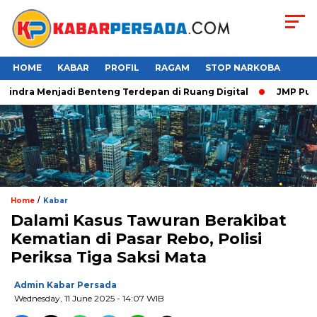
HOME
KABAR
PROFIL
RAGAM
STOP NARKOBA
indra Menjadi Benteng Terdepan di Ruang Digital
JMP Puji Re
/
Home
Kabar
Dalami Kasus Tawuran Berakibat
Kematian di Pasar Rebo, Polisi
Periksa Tiga Saksi Mata
Admin Kabar Persada
Wednesday, 11 June 2025 - 14:07 WIB