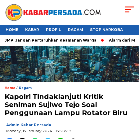
HOME
KABAR
PROFIL
RAGAM
STOP NARKOBA
JMP: Jangan Pertaruhkan Keamanan Warga
Alarm dari Makass
/
Home
Ragam
Kapolri Tindaklanjuti Kritik
Seniman Sujiwo Tejo Soal
Penggunaan Lampu Rotator Biru
Admin Kabar Persada
Monday, 15 January 2024 - 15:51 WIB