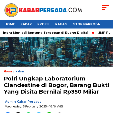
HOME
KABAR
PROFIL
RAGAM
STOP NARKOBA
ndra Menjadi Benteng Terdepan di Ruang Digital
JMP Puji Re
/
Home
Kabar
Polri Ungkap Laboratorium
Clandestine di Bogor, Barang Bukti
Yang Disita Bernilai Rp350 Miliar
Admin Kabar Persada
Wednesday, 5 February 2025 - 18:19 WIB