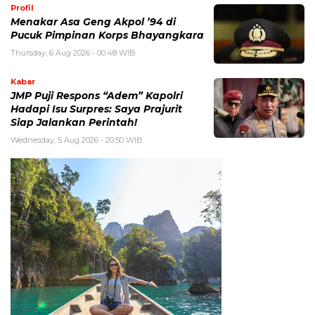
Profil
Menakar Asa Geng Akpol ’94 di
Pucuk Pimpinan Korps Bhayangkara
Thursday, 6 Aug 2026 - 00:48 WIB
Kabar
JMP Puji Respons “Adem” Kapolri
Hadapi Isu Surpres: Saya Prajurit
Siap Jalankan Perintah!
Wednesday, 5 Aug 2026 - 20:50 WIB