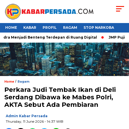
HOME
KABAR
PROFIL
RAGAM
STOP NARKOBA
ra Menjadi Benteng Terdepan di Ruang Digital
JMP Puji Respo
/
Home
Ragam
Perkara Judi Tembak Ikan di Deli
Serdang Dibawa ke Mabes Polri,
AKTA Sebut Ada Pembiaran
Admin Kabar Persada
Thursday, 11 June 2026 - 14:37 WIB