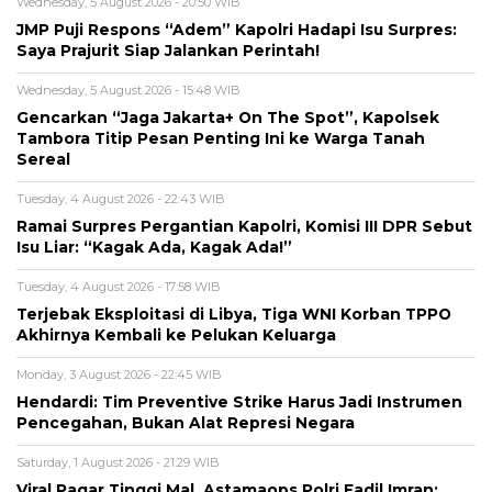
Wednesday, 5 August 2026 - 20:50 WIB
JMP Puji Respons “Adem” Kapolri Hadapi Isu Surpres:
Saya Prajurit Siap Jalankan Perintah!
Wednesday, 5 August 2026 - 15:48 WIB
Gencarkan “Jaga Jakarta+ On The Spot”, Kapolsek
Tambora Titip Pesan Penting Ini ke Warga Tanah
Sereal
Tuesday, 4 August 2026 - 22:43 WIB
Ramai Surpres Pergantian Kapolri, Komisi III DPR Sebut
Isu Liar: “Kagak Ada, Kagak Ada!”
Tuesday, 4 August 2026 - 17:58 WIB
Terjebak Eksploitasi di Libya, Tiga WNI Korban TPPO
Akhirnya Kembali ke Pelukan Keluarga
Monday, 3 August 2026 - 22:45 WIB
Hendardi: Tim Preventive Strike Harus Jadi Instrumen
Pencegahan, Bukan Alat Represi Negara
Saturday, 1 August 2026 - 21:29 WIB
Viral Pagar Tinggi Mal, Astamaops Polri Fadil Imran: