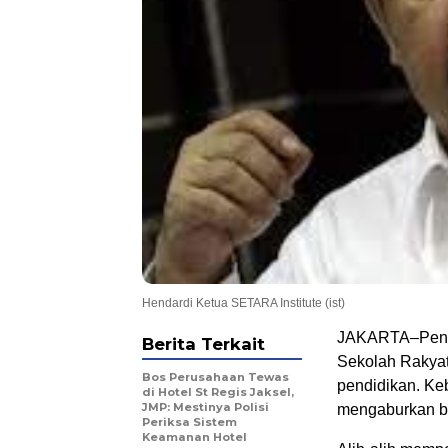
Hendardi Ketua SETARA Institute (ist)
JAKARTA–Penuga
Berita Terkait
Sekolah Rakyat
Bos Perusahaan Tewas
pendidikan. Ke
di Hotel St Regis Jaksel,
JMP: Mestinya Polisi
mengaburkan bat
Periksa Sistem
Keamanan Hotel