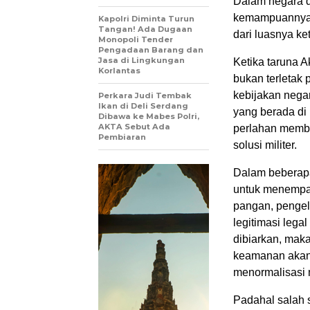
Dalam negara de
kemampuannya m
Kapolri Diminta Turun
Tangan! Ada Dugaan
dari luasnya ket
Monopoli Tender
Pengadaan Barang dan
Jasa di Lingkungan
Ketika taruna A
Korlantas
bukan terletak 
kebijakan negar
Perkara Judi Tembak
Ikan di Deli Serdang
yang berada di 
Dibawa ke Mabes Polri,
AKTA Sebut Ada
perlahan memba
Pembiaran
solusi militer.
Dalam beberapa
untuk menempat
pangan, pengel
legitimasi lega
dibiarkan, maka
keamanan akan s
menormalisasi m
Padahal salah 