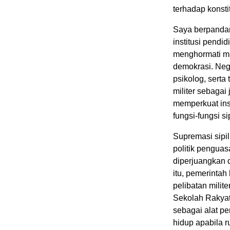
terhadap konst
Saya berpandan
institusi pendi
menghormati mar
demokrasi. Neg
psikolog, serta
militer sebagai
memperkuat inst
fungsi-fungsi si
Supremasi sipi
politik pengua
diperjuangkan 
itu, pemerintah
pelibatan milit
Sekolah Rakyat.
sebagai alat p
hidup apabila r