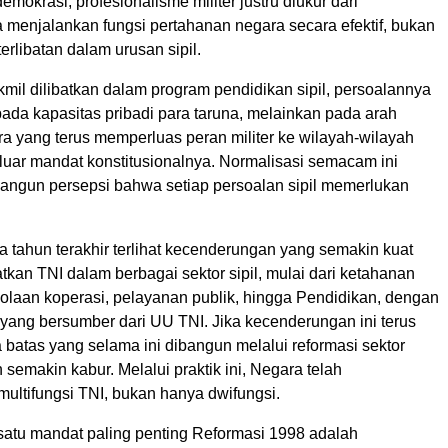
mokrasi, profesionalisme militer justru diukur dari
enjalankan fungsi pertahanan negara secara efektif, bukan
erlibatan dalam urusan sipil.
kmil dilibatkan dalam program pendidikan sipil, persoalannya
pada kapasitas pribadi para taruna, melainkan pada arah
a yang terus memperluas peran militer ke wilayah-wilayah
luar mandat konstitusionalnya. Normalisasi semacam ini
ngun persepsi bahwa setiap persoalan sipil memerlukan
 tahun terakhir terlihat kecenderungan yang semakin kuat
kan TNI dalam berbagai sektor sipil, mulai dari ketahanan
olaan koperasi, pelayanan publik, hingga Pendidikan, dengan
l yang bersumber dari UU TNI. Jika kecenderungan ini terus
 batas yang selama ini dibangun melalui reformasi sektor
emakin kabur. Melalui praktik ini, Negara telah
ultifungsi TNI, bukan hanya dwifungsi.
satu mandat paling penting Reformasi 1998 adalah