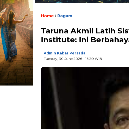
Home
Ragam
/
Taruna Akmil Latih Si
Institute: Ini Berbahay
Admin Kabar Persada
Tuesday, 30 June 2026 - 16:20 WIB