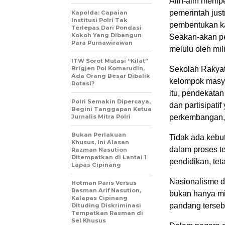
Alih-alih mempe
pemerintah just
Kapolda: Capaian
Institusi Polri Tak
pembentukan ka
Terlepas Dari Pondasi
Kokoh Yang Dibangun
Seakan-akan pe
Para Purnawirawan
melulu oleh mili
ITW Sorot Mutasi “Kilat”
Brigjen Pol Komarudin,
Sekolah Rakyat
Ada Orang Besar Dibalik
kelompok masya
Rotasi?
itu, pendekata
Polri Semakin Dipercaya,
dan partisipati
Begini Tanggapan Ketua
Jurnalis Mitra Polri
perkembangan, 
Bukan Perlakuan
Tidak ada kebut
Khusus, Ini Alasan
dalam proses t
Razman Nasution
Ditempatkan di Lantai 1
pendidikan, teta
Lapas Cipinang
Nasionalisme d
Hotman Paris Versus
Rasman Arif Nasution,
bukan hanya mi
Kalapas Cipinang
pandang terseb
Dituding Diskriminasi
Tempatkan Rasman di
Sel Khusus