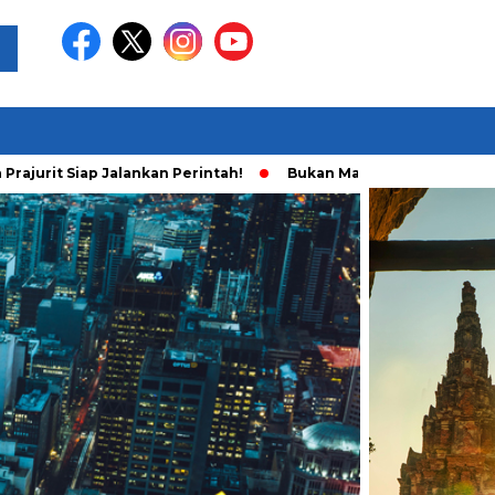
Siap Jalankan Perintah!
Bukan Main Sendiri, Ini Fakta Baru A