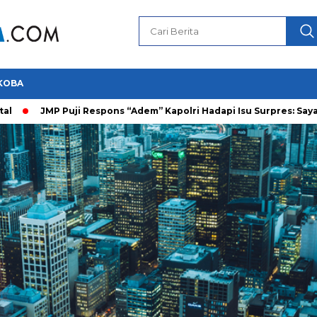
KOBA
MP Puji Respons “Adem” Kapolri Hadapi Isu Surpres: Saya Prajurit 