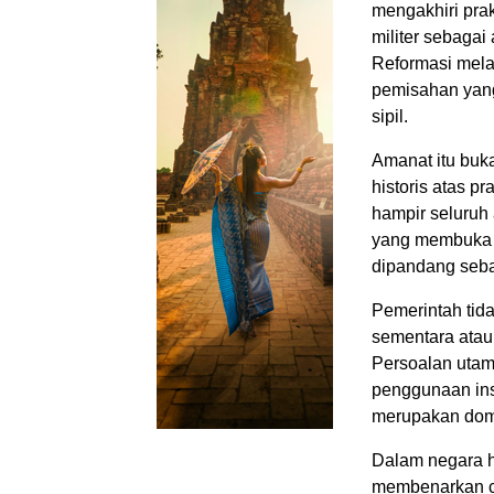
mengakhiri pra
militer sebagai
Reformasi melah
pemisahan yang
sipil.
Amanat itu buk
historis atas pr
hampir seluruh 
yang membuka ke
dipandang seba
Pemerintah tida
sementara atau
Persoalan utam
penggunaan ins
merupakan doma
Dalam negara h
membenarkan car