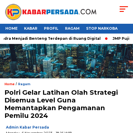
HOME
KABAR
PROFIL
RAGAM
STOP NARKOBA
ra Menjadi Benteng Terdepan di Ruang Digital
JMP Puji Resp
/
Home
Ragam
Polri Gelar Latihan Olah Strategi
Disemua Level Guna
Memantapkan Pengamanan
Pemilu 2024
Admin Kabar Persada
Monday, 6 November 2023 - 18:16 WIB