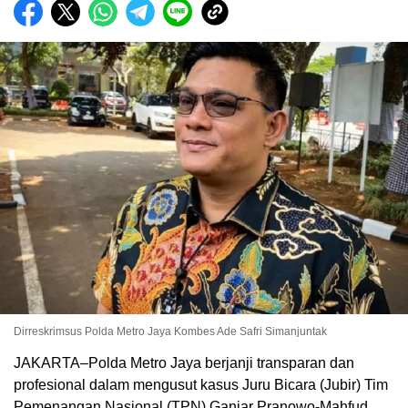
Dirreskrimsus Polda Metro Jaya Kombes Ade Safri Simanjuntak
JAKARTA–Polda Metro Jaya berjanji transparan dan
profesional dalam mengusut kasus Juru Bicara (Jubir) Tim
Pemenangan Nasional (TPN) Ganjar Pranowo-Mahfud