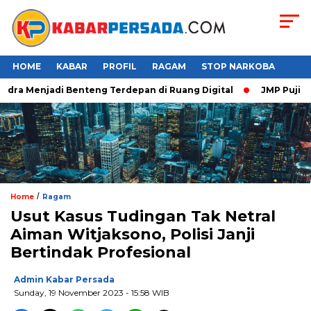
HOME
KABAR
PROFIL
RAGAM
STOP NARKOBA
ra Menjadi Benteng Terdepan di Ruang Digital
JMP Puji Respo
/
Home
Ragam
Usut Kasus Tudingan Tak Netral
Aiman Witjaksono, Polisi Janji
Bertindak Profesional
Admin Kabar Persada
Sunday, 19 November 2023 - 15:58 WIB