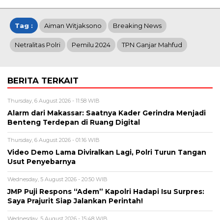
Tag :
Aiman Witjaksono
Breaking News
Netralitas Polri
Pemilu 2024
TPN Ganjar Mahfud
BERITA TERKAIT
Thursday, 6 August 2026 - 11:58 WIB
Alarm dari Makassar: Saatnya Kader Gerindra Menjadi
Benteng Terdepan di Ruang Digital
Thursday, 6 August 2026 - 01:16 WIB
Video Demo Lama Diviralkan Lagi, Polri Turun Tangan
Usut Penyebarnya
Wednesday, 5 August 2026 - 20:50 WIB
JMP Puji Respons “Adem” Kapolri Hadapi Isu Surpres:
Saya Prajurit Siap Jalankan Perintah!
Wednesday, 5 August 2026 - 15:48 WIB