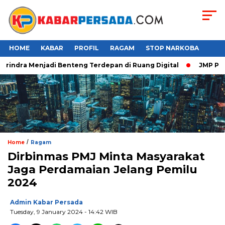
HOME
KABAR
PROFIL
RAGAM
STOP NARKOBA
rindra Menjadi Benteng Terdepan di Ruang Digital
JMP Puji R
/
Home
Ragam
Dirbinmas PMJ Minta Masyarakat
Jaga Perdamaian Jelang Pemilu
2024
Admin Kabar Persada
Tuesday, 9 January 2024 - 14:42 WIB