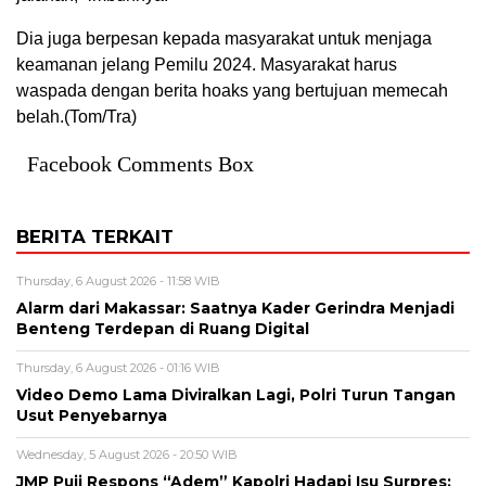
Dia juga berpesan kepada masyarakat untuk menjaga
keamanan jelang Pemilu 2024. Masyarakat harus
waspada dengan berita hoaks yang bertujuan memecah
belah.(Tom/Tra)
Facebook Comments Box
BERITA TERKAIT
Thursday, 6 August 2026 - 11:58 WIB
Alarm dari Makassar: Saatnya Kader Gerindra Menjadi
Benteng Terdepan di Ruang Digital
Thursday, 6 August 2026 - 01:16 WIB
Video Demo Lama Diviralkan Lagi, Polri Turun Tangan
Usut Penyebarnya
Wednesday, 5 August 2026 - 20:50 WIB
JMP Puji Respons “Adem” Kapolri Hadapi Isu Surpres: