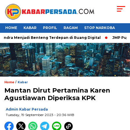
HOME
KABAR
PROFIL
RAGAM
STOP NARKOBA
ndra Menjadi Benteng Terdepan di Ruang Digital
JMP Puji Res
/
Home
Kabar
Mantan Dirut Pertamina Karen
Agustiawan Diperiksa KPK
Admin Kabar Persada
Tuesday, 19 September 2023 - 20:36 WIB