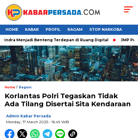
HOME
KABAR
PROFIL
RAGAM
STOP NARKOBA
indra Menjadi Benteng Terdepan di Ruang Digital
JMP Puji Re
/
Home
Ragam
Korlantas Polri Tegaskan Tidak
Ada Tilang Disertai Sita Kendaraan
Admin Kabar Persada
Monday, 17 March 2025 - 16:49 WIB