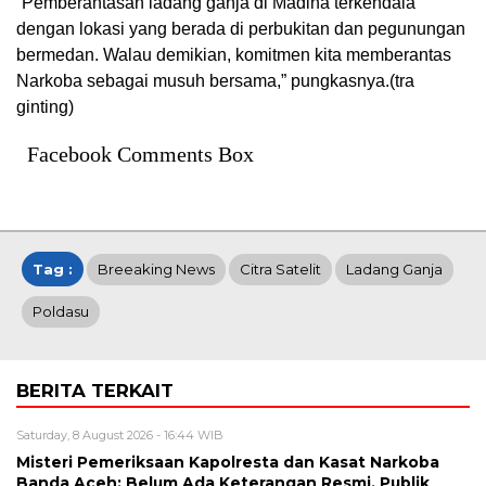
“Pemberantasan ladang ganja di Madina terkendala
dengan lokasi yang berada di perbukitan dan pegunungan
bermedan. Walau demikian, komitmen kita memberantas
Narkoba sebagai musuh bersama,” pungkasnya.(tra
ginting)
Facebook Comments Box
Tag :
Breeaking News
Citra Satelit
Ladang Ganja
Poldasu
BERITA TERKAIT
Saturday, 8 August 2026 - 16:44 WIB
Misteri Pemeriksaan Kapolresta dan Kasat Narkoba
Banda Aceh: Belum Ada Keterangan Resmi, Publik