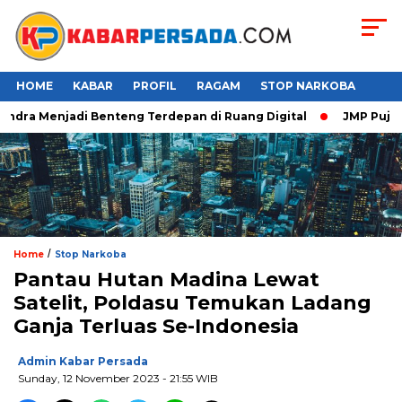
HOME
KABAR
PROFIL
RAGAM
STOP NARKOBA
dra Menjadi Benteng Terdepan di Ruang Digital
JMP Puji Resp
/
Home
Stop Narkoba
Pantau Hutan Madina Lewat
Satelit, Poldasu Temukan Ladang
Ganja Terluas Se-Indonesia
Admin Kabar Persada
Sunday, 12 November 2023 - 21:55 WIB